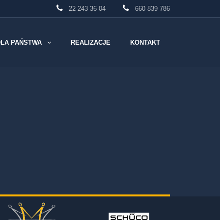
22 243 36 04
660 839 786
DLA PAŃSTWA
REALIZACJE
KONTAKT
PORADNIKI / FAQ
Porady Eksperta
ABC Okna I Drzwi