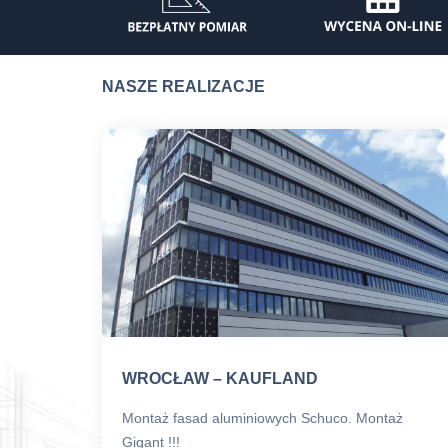
Para
Bra
NASZE REALIZACJE
Drz
Okn
Okn
Role
WROCŁAW – KAUFLAND
Montaż fasad aluminiowych Schuco. Montaż
Gigant !!!