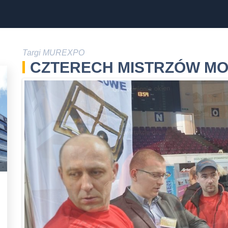
pety
Raty
my Garażowe Warszawa
Targi MUREXPO
wi Wewnętrzne
CZTERECH MISTRZÓW M
a Drewniane
a Aluminiowe
ty Zewnętrzne