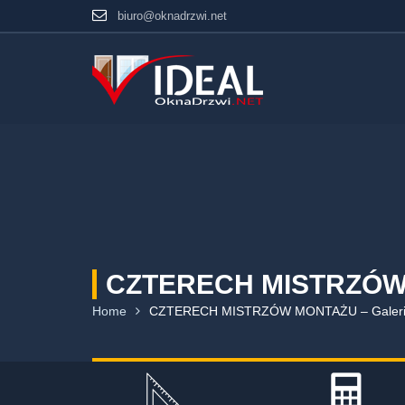
biuro@oknadrzwi.net
WARTO SPRAWDZIĆ
PRO
CZTERECH MISTRZÓW
Wycena On-Line
Okn
Home
CZTERECH MISTRZÓW MONTAŻU – Galer
Referencje
Drzw
Wyprzedaż
Role