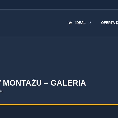
IDEAL
OFERTA 
DUKTY
STREFA KLIENTA
 MONTAŻU – GALERIA
a
Montaż
ia
i
Gwarancja
ty
Serwis